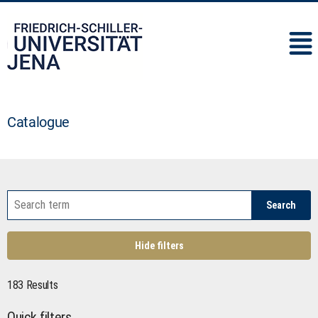
IMC
Catalogue
Search
Hide filters
183 Results
Quick filters