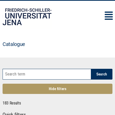
IMC
Catalogue
Search
Hide filters
183 Results
Quick filters