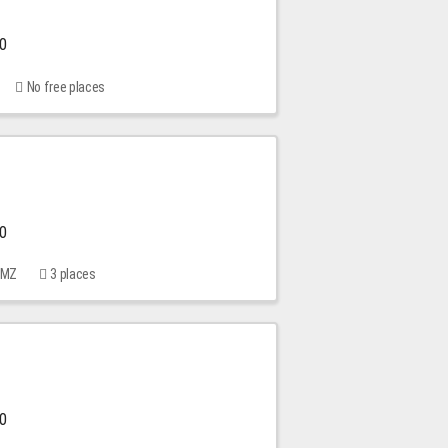
00
No free places
00
 MMZ
3 places
00