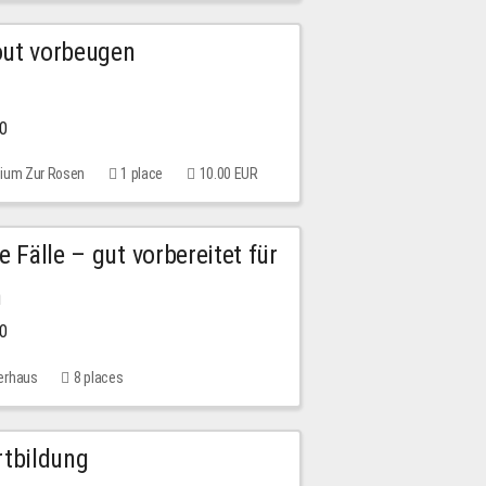
out vorbeugen
00
rium Zur Rosen
1 place
10.00 EUR
e Fälle – gut vorbereitet für
n
00
erhaus
8 places
rtbildung