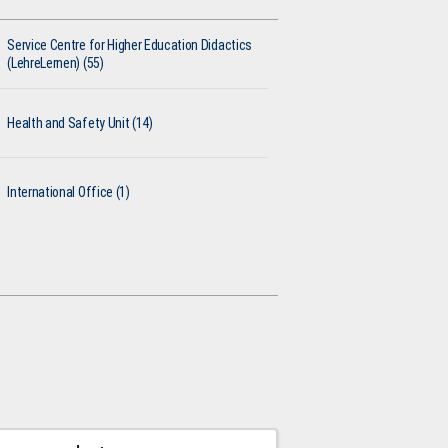
Service Centre for Higher Education Didactics
(LehreLernen) (55)
Health and Safety Unit (14)
International Office (1)