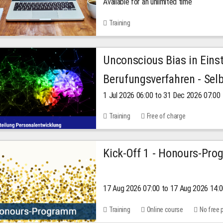
Available for an unlimited time
Training
Unconscious Bias in Eins
Berufungsverfahren - Selb
1 Jul 2026 06:00 to 31 Dec 2026 07:00
2026
Training
Free of charge
Kick-Off 1 - Honours-Pr
17 Aug 2026 07:00 to 17 Aug 2026 14:
Training
Online course
No free 