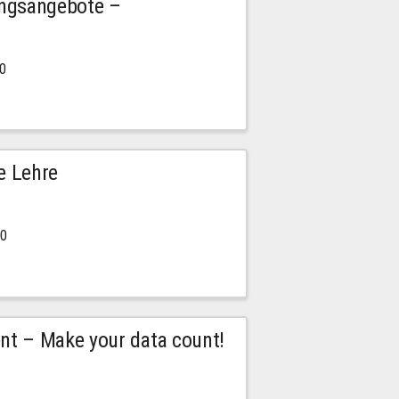
ngsangebote –
00
e Lehre
00
t – Make your data count!