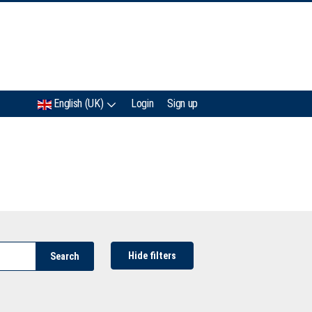
IMC
English (UK)
Login
Sign up
Hide filters
Search