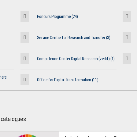
Honours Programme (24)
Service Centre for Research and Transfer (3)
Competence Center Digital Research (zedif) (1)
iere
Office for Digital Transformation (11)
l catalogues