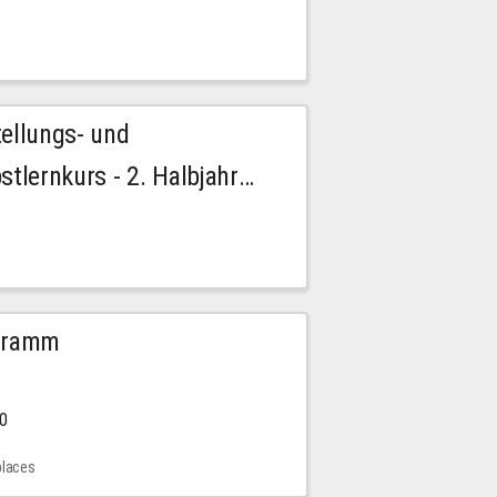
tellungs- und
stlernkurs - 2. Halbjahr
ogramm
00
places