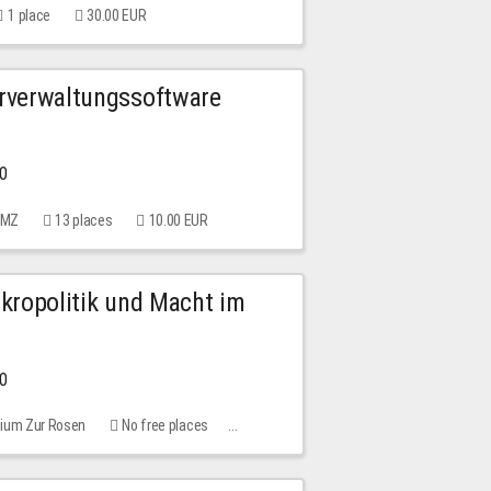
1 place
30.00 EUR
urverwaltungssoftware
00
 MMZ
13 places
10.00 EUR
Mikropolitik und Macht im
00
rium Zur Rosen
No free places