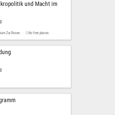
Mikropolitik und Macht im
00
rium Zur Rosen
No free places
ldung
30
ogramm