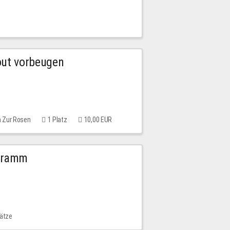
out vorbeugen
m Zur Rosen
1 Platz
10,00 EUR
ogramm
lätze