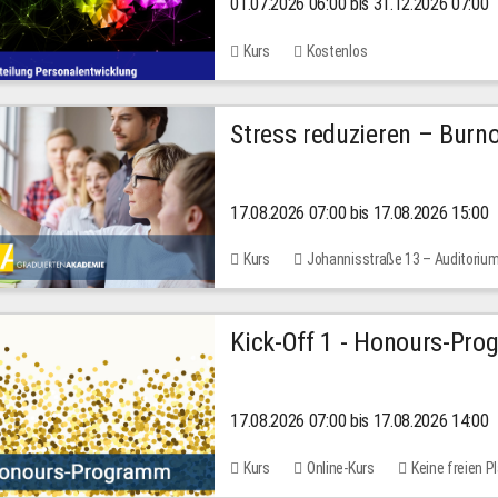
01.07.2026 06:00 bis 31.12.2026 07:00
2026
Kurs
Kostenlos
Stress reduzieren – Burn
17.08.2026 07:00 bis 17.08.2026 15:00
Kurs
Johannisstraße 13 – Auditoriu
Kick-Off 1 - Honours-Pr
17.08.2026 07:00 bis 17.08.2026 14:00
Kurs
Online-Kurs
Keine freien P