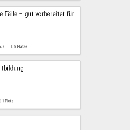
e Fälle – gut vorbereitet für
n
aus
8 Plätze
rtbildung
1 Platz