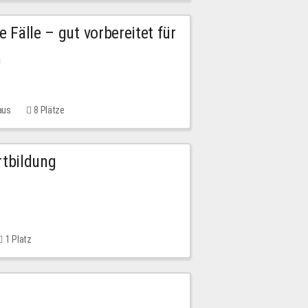
e Fälle – gut vorbereitet für
n
aus
8 Plätze
rtbildung
1 Platz