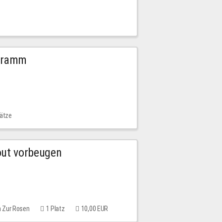
ogramm
lätze
out vorbeugen
m Zur Rosen
1 Platz
10,00 EUR