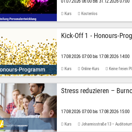
01.07.2026 06:00 bis 31.12.2026 07:00
2026
Kurs
Kostenlos
Kick-Off 1 - Honours-Pr
17.08.2026 07:00 bis 17.08.2026 14:00
Kurs
Online-Kurs
Keine freien P
Stress reduzieren – Burn
17.08.2026 07:00 bis 17.08.2026 15:00
Kurs
Johannisstraße 13 – Auditoriu