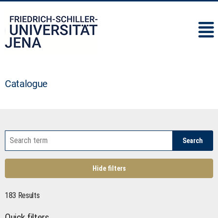
IMC
Catalogue
Search
Hide filters
183 Results
Quick filters