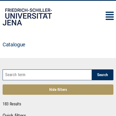
IMC
Catalogue
Search
Hide filters
183 Results
Quick filters