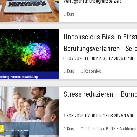
Verfügbar für unbegrenzte Zeit
Kurs
Unconscious Bias in Eins
Berufungsverfahren - Selb
01.07.2026 06:00 bis 31.12.2026 07:00
2026
Kurs
Kostenlos
Stress reduzieren – Burn
17.08.2026 07:00 bis 17.08.2026 15:00
Kurs
Johannisstraße 13 – Auditoriu