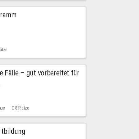
ogramm
lätze
e Fälle – gut vorbereitet für
n
aus
8 Plätze
rtbildung