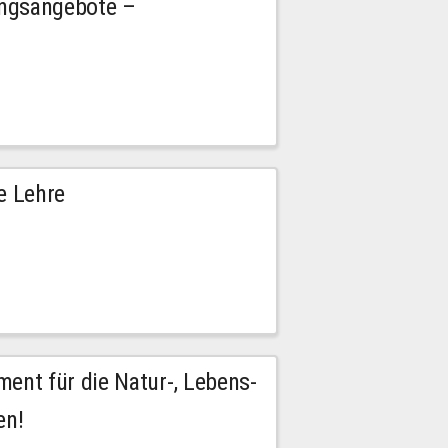
ngsangebote –
e Lehre
nt für die Natur-, Lebens-
en!