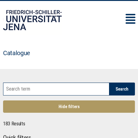
IMC
Catalogue
Search
Hide filters
183 Results
Quick filters