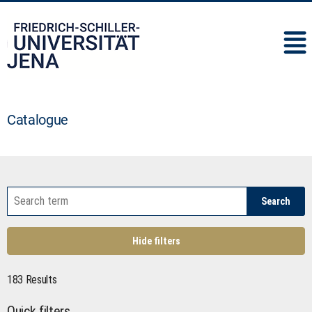
IMC
Catalogue
Search
Hide filters
183 Results
Quick filters