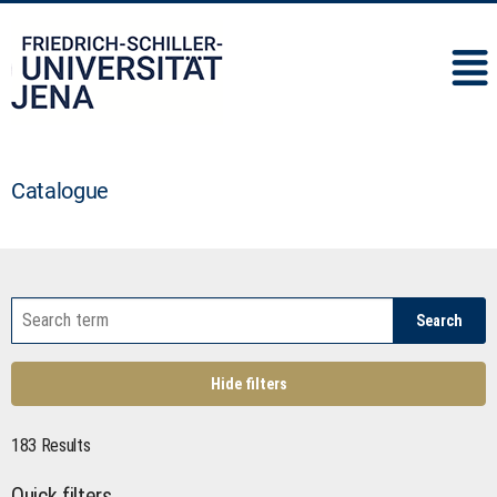
IMC
Catalogue
Search
Hide filters
183 Results
Quick filters