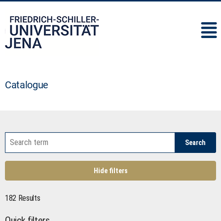
IMC
Catalogue
Search
Hide filters
182 Results
Quick filters