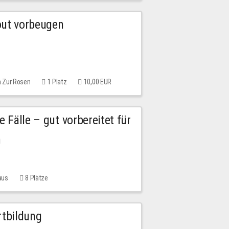
out vorbeugen
m Zur Rosen
1 Platz
10,00 EUR
e Fälle – gut vorbereitet für
n
aus
8 Plätze
rtbildung