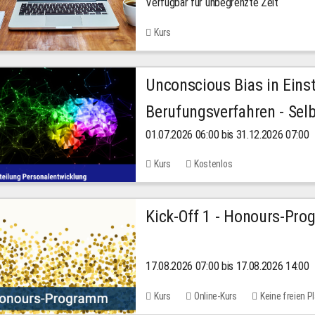
Verfügbar für unbegrenzte Zeit
Kurs
Unconscious Bias in Eins
Berufungsverfahren - Selb
01.07.2026 06:00 bis 31.12.2026 07:00
2026
Kurs
Kostenlos
Kick-Off 1 - Honours-Pr
17.08.2026 07:00 bis 17.08.2026 14:00
Kurs
Online-Kurs
Keine freien P