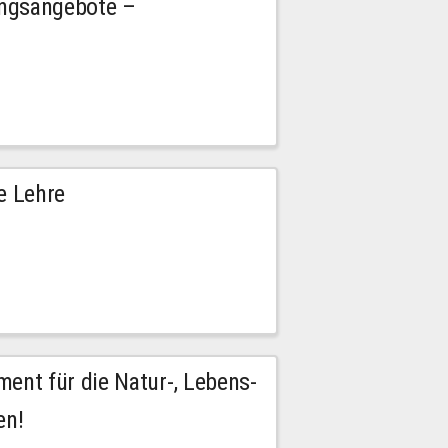
ngsangebote –
e Lehre
nt für die Natur-, Lebens-
en!