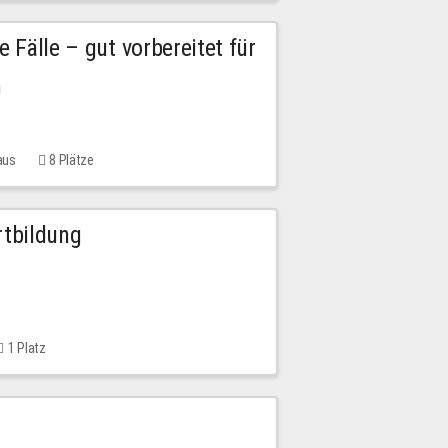
e Fälle – gut vorbereitet für
n
aus
8 Plätze
rtbildung
1 Platz