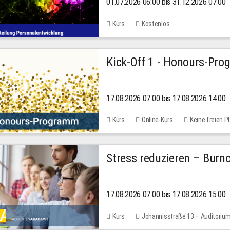
01.07.2026 06:00 bis 31.12.2026 07:00
2026
Kurs
Kostenlos
Kick-Off 1 - Honours-Pr
17.08.2026 07:00 bis 17.08.2026 14:00
Kurs
Online-Kurs
Keine freien P
Stress reduzieren – Burn
17.08.2026 07:00 bis 17.08.2026 15:00
Kurs
Johannisstraße 13 – Auditoriu