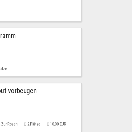
ogramm
lätze
out vorbeugen
m Zur Rosen
2 Plätze
10,00 EUR