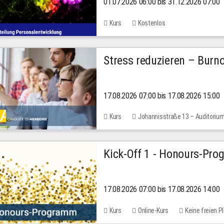
01.07.2026 06:00 bis 31.12.2026 07:00
2026
Kurs
Kostenlos
Stress reduzieren – Burn
17.08.2026 07:00 bis 17.08.2026 15:00
Kurs
Johannisstraße 13 – Auditoriu
Kick-Off 1 - Honours-Pr
17.08.2026 07:00 bis 17.08.2026 14:00
Kurs
Online-Kurs
Keine freien P