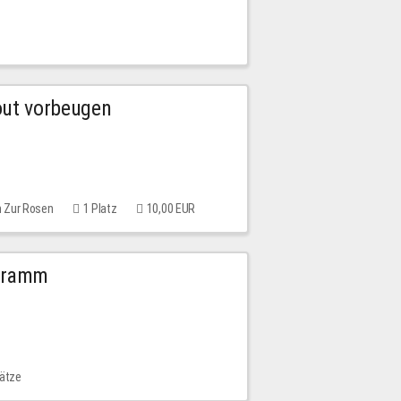
out vorbeugen
m Zur Rosen
1 Platz
10,00 EUR
ogramm
lätze