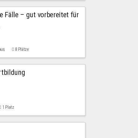
e Fälle – gut vorbereitet für
n
aus
8 Plätze
rtbildung
1 Platz