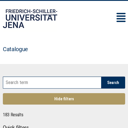
IMC
Catalogue
Search
Hide filters
183 Results
Quick filters