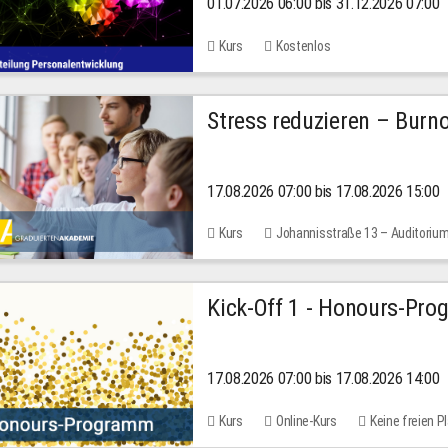
01.07.2026 06:00 bis 31.12.2026 07:00
2026
Kurs
Kostenlos
Stress reduzieren – Burn
17.08.2026 07:00 bis 17.08.2026 15:00
Kurs
Johannisstraße 13 – Auditoriu
Kick-Off 1 - Honours-Pr
17.08.2026 07:00 bis 17.08.2026 14:00
Kurs
Online-Kurs
Keine freien P