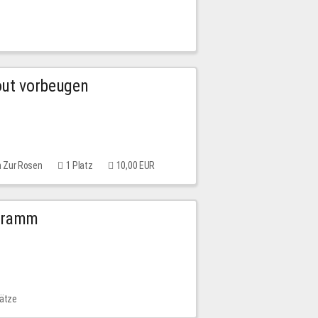
out vorbeugen
m Zur Rosen
1 Platz
10,00 EUR
ogramm
lätze