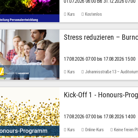
01.07.2026 06:00 bis 31.12.2026 07:00
2026
Kurs
Kostenlos
Stress reduzieren – Burn
17.08.2026 07:00 bis 17.08.2026 15:00
Kurs
Johannisstraße 13 – Auditoriu
Kick-Off 1 - Honours-Pr
17.08.2026 07:00 bis 17.08.2026 14:00
Kurs
Online-Kurs
Keine freien P