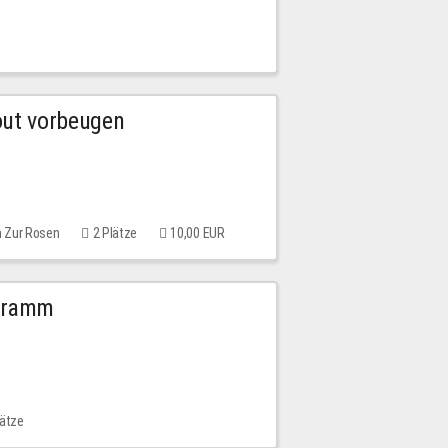
out vorbeugen
m Zur Rosen
2 Plätze
10,00 EUR
ogramm
lätze