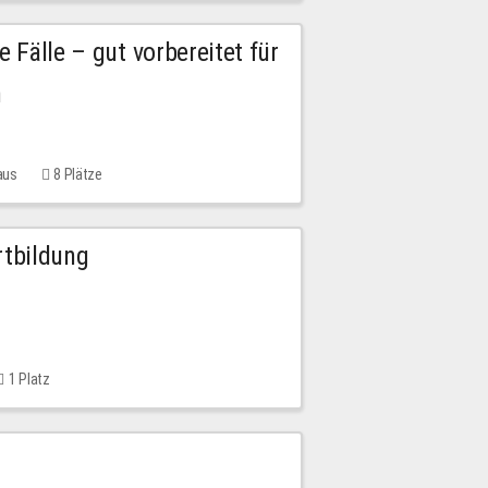
e Fälle – gut vorbereitet für
n
aus
8 Plätze
rtbildung
1 Platz