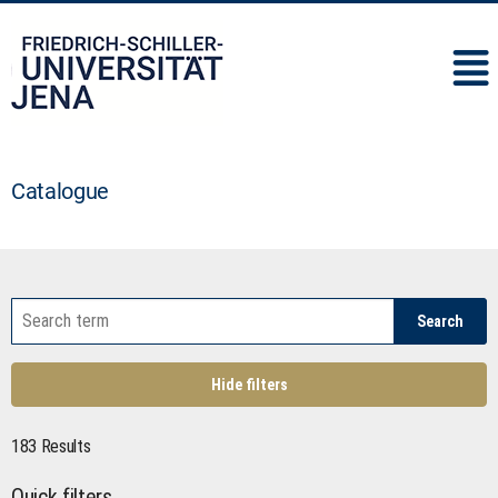
IMC
Catalogue
Search
Hide filters
183 Results
Quick filters