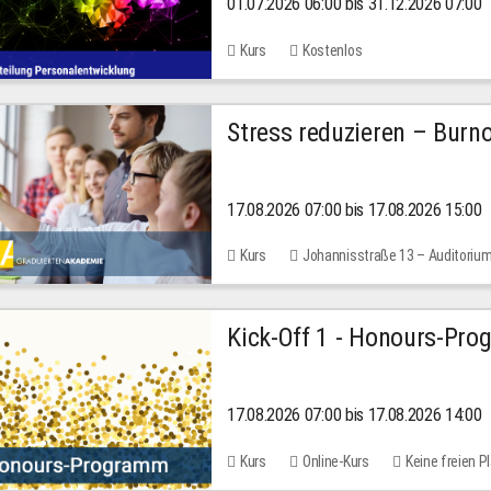
01.07.2026 06:00 bis 31.12.2026 07:00
2026
Kurs
Kostenlos
Stress reduzieren – Burn
17.08.2026 07:00 bis 17.08.2026 15:00
Kurs
Johannisstraße 13 – Auditoriu
Kick-Off 1 - Honours-Pr
17.08.2026 07:00 bis 17.08.2026 14:00
Kurs
Online-Kurs
Keine freien P