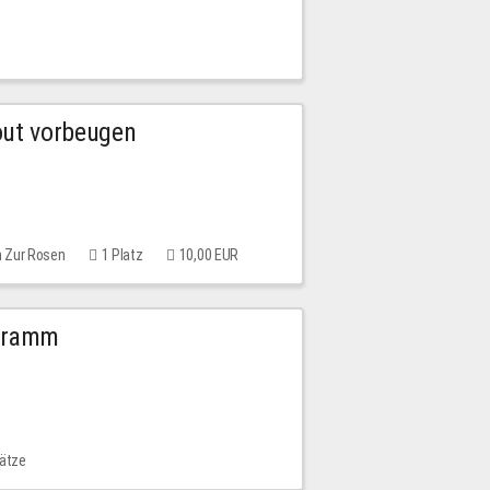
out vorbeugen
m Zur Rosen
1 Platz
10,00 EUR
ogramm
lätze