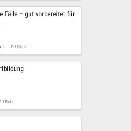
e Fälle – gut vorbereitet für
n
aus
8 Plätze
rtbildung
1 Platz