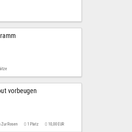
ogramm
lätze
out vorbeugen
m Zur Rosen
1 Platz
10,00 EUR