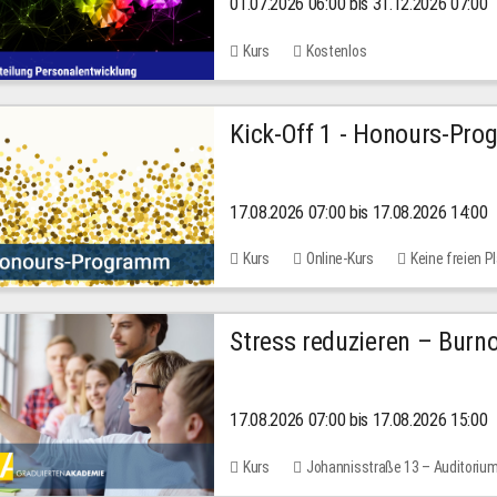
01.07.2026 06:00 bis 31.12.2026 07:00
2026
Kurs
Kostenlos
Kick-Off 1 - Honours-Pr
17.08.2026 07:00 bis 17.08.2026 14:00
Kurs
Online-Kurs
Keine freien P
Stress reduzieren – Burn
17.08.2026 07:00 bis 17.08.2026 15:00
Kurs
Johannisstraße 13 – Auditoriu