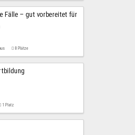
e Fälle – gut vorbereitet für
n
aus
8 Plätze
rtbildung
1 Platz