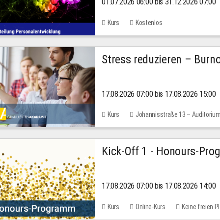
01.07.2026 06:00 bis 31.12.2026 07:00
2026
Kurs
Kostenlos
Stress reduzieren – Burn
17.08.2026 07:00 bis 17.08.2026 15:00
Kurs
Johannisstraße 13 – Auditoriu
Kick-Off 1 - Honours-Pr
17.08.2026 07:00 bis 17.08.2026 14:00
Kurs
Online-Kurs
Keine freien P