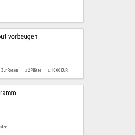
out vorbeugen
m Zur Rosen
2 Plätze
10,00 EUR
ogramm
lätze