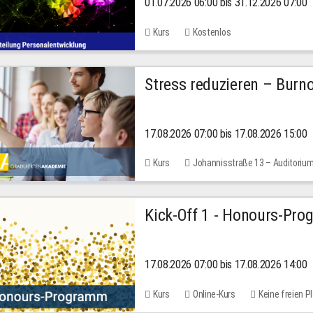
01.07.2026 06:00 bis 31.12.2026 07:00
2026
Kurs
Kostenlos
Stress reduzieren – Burn
17.08.2026 07:00 bis 17.08.2026 15:00
Kurs
Johannisstraße 13 – Auditoriu
Kick-Off 1 - Honours-Pr
17.08.2026 07:00 bis 17.08.2026 14:00
Kurs
Online-Kurs
Keine freien P