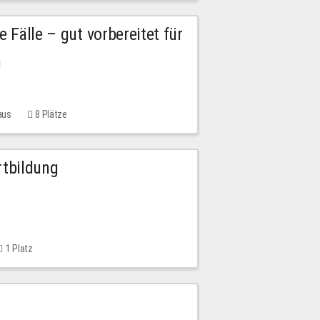
e Fälle – gut vorbereitet für
n
aus
8 Plätze
rtbildung
1 Platz