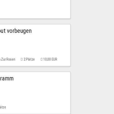
out vorbeugen
m Zur Rosen
2 Plätze
10,00 EUR
ogramm
lätze