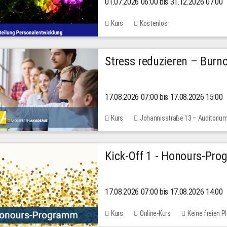
01.07.2026 06:00 bis 31.12.2026 07:00
2026
Kurs
Kostenlos
Stress reduzieren – Burn
17.08.2026 07:00 bis 17.08.2026 15:00
Kurs
Johannisstraße 13 – Auditoriu
Kick-Off 1 - Honours-Pr
17.08.2026 07:00 bis 17.08.2026 14:00
Kurs
Online-Kurs
Keine freien P