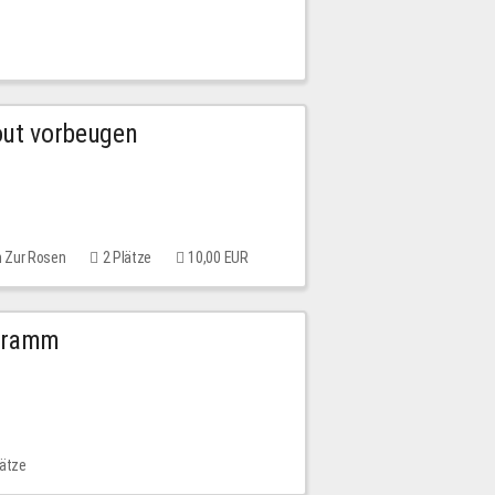
out vorbeugen
m Zur Rosen
2 Plätze
10,00 EUR
ogramm
lätze