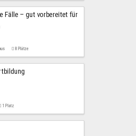
e Fälle – gut vorbereitet für
n
aus
8 Plätze
rtbildung
1 Platz