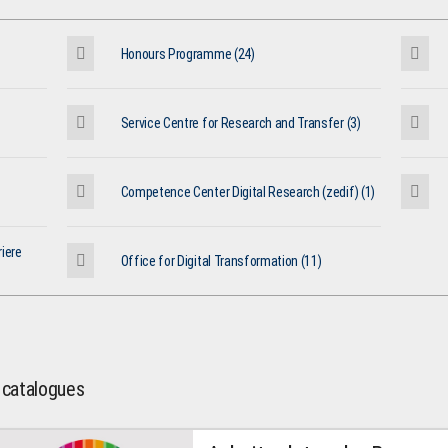
Honours Programme (24)
Service Centre for Research and Transfer (3)
Competence Center Digital Research (zedif) (1)
iere
Office for Digital Transformation (11)
l catalogues