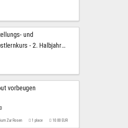
tellungs- und
stlernkurs - 2. Halbjahr
out vorbeugen
00
rium Zur Rosen
1 place
10.00 EUR