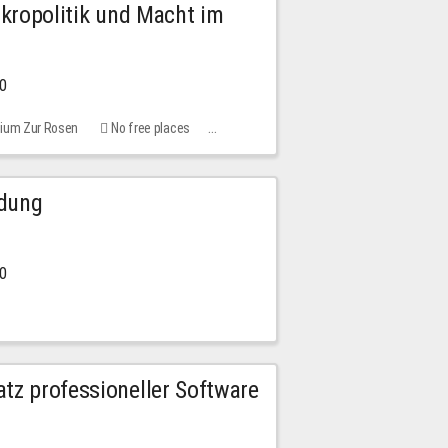
Mikropolitik und Macht im
00
rium Zur Rosen
No free places
ldung
30
tz professioneller Software