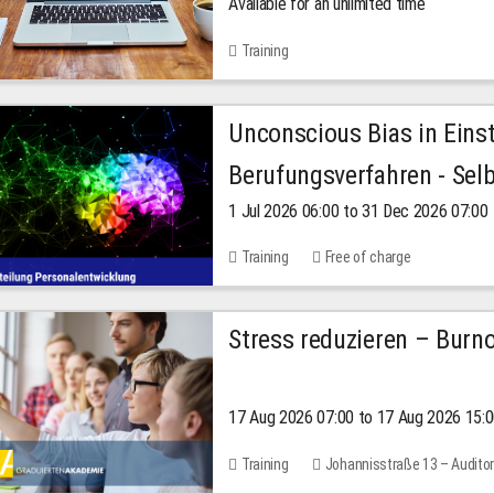
Available for an unlimited time
Training
Unconscious Bias in Eins
Berufungsverfahren - Selb
1 Jul 2026 06:00 to 31 Dec 2026 07:00
2026
Training
Free of charge
Stress reduzieren – Burn
17 Aug 2026 07:00 to 17 Aug 2026 15:
Training
Johannisstraße 13 – Audito