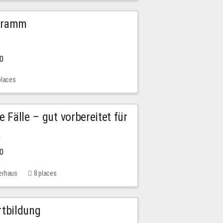
ogramm
00
places
e Fälle – gut vorbereitet für
n
00
erhaus
8 places
rtbildung