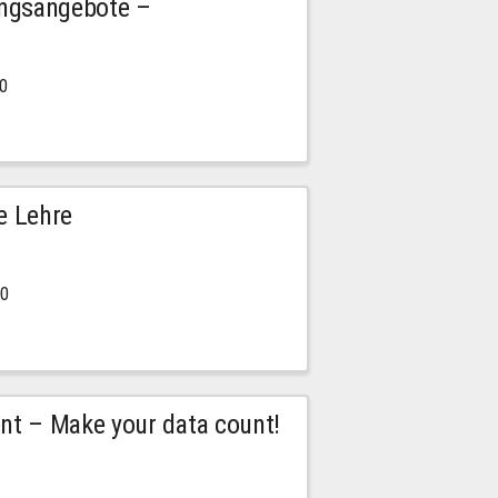
ngsangebote –
00
e Lehre
00
t – Make your data count!