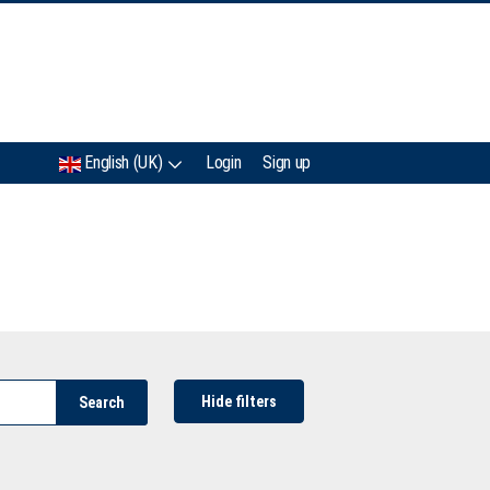
IMC
English (UK)
Login
Sign up
Hide filters
Search