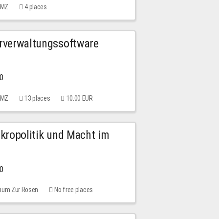
 MMZ
4 places
urverwaltungssoftware
00
 MMZ
13 places
10.00 EUR
Mikropolitik und Macht im
00
rium Zur Rosen
No free places