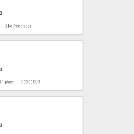
00
No free places
00
1 place
30.00 EUR
00