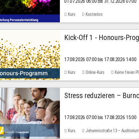
01.07.2026 06:00 bis 31.12.2026 07:00
2026
Kurs
Kostenlos
Kick-Off 1 - Honours-Pr
17.08.2026 07:00 bis 17.08.2026 14:00
Kurs
Online-Kurs
Keine freien P
Stress reduzieren – Burn
17.08.2026 07:00 bis 17.08.2026 15:00
Kurs
Johannisstraße 13 – Auditoriu