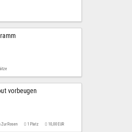
ogramm
lätze
out vorbeugen
m Zur Rosen
1 Platz
10,00 EUR