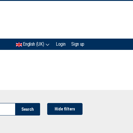
IMC
English (UK)
Login
Sign up
Hide filters
Search