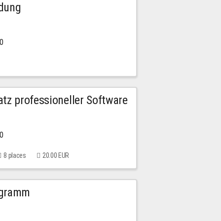
ldung
30
tz professioneller Software
00
8 places
20.00 EUR
ogramm