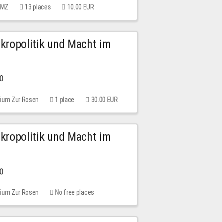
 MMZ
13 places
10.00 EUR
Mikropolitik und Macht im
00
rium Zur Rosen
1 place
30.00 EUR
Mikropolitik und Macht im
00
rium Zur Rosen
No free places