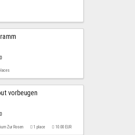
ogramm
00
places
out vorbeugen
00
rium Zur Rosen
1 place
10.00 EUR