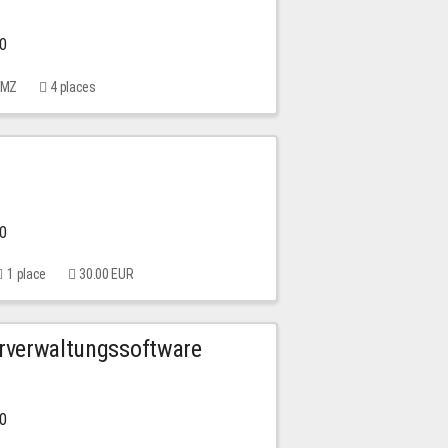
00
 MMZ
4 places
00
1 place
30.00 EUR
urverwaltungssoftware
00