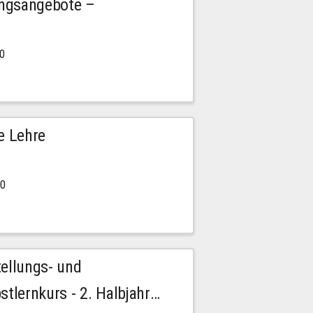
ngsangebote –
00
e Lehre
00
tellungs- und
stlernkurs - 2. Halbjahr