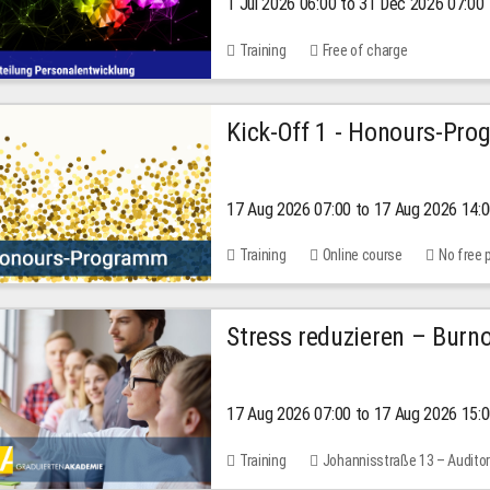
1 Jul 2026 06:00 to 31 Dec 2026 07:00
2026
Training
Free of charge
Kick-Off 1 - Honours-Pr
17 Aug 2026 07:00 to 17 Aug 2026 14:
Training
Online course
No free 
Stress reduzieren – Burn
17 Aug 2026 07:00 to 17 Aug 2026 15:
Training
Johannisstraße 13 – Audito