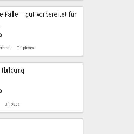
e Fälle – gut vorbereitet für
n
00
erhaus
8 places
rtbildung
00
1 place