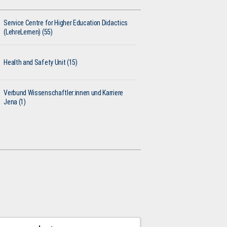
Service Centre for Higher Education Didactics
(LehreLernen) (55)
Health and Safety Unit (15)
Verbund Wissenschaftler:innen und Karriere
Jena (1)