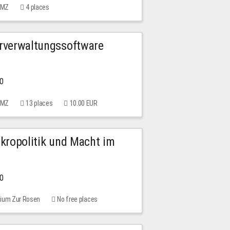
 MMZ
4 places
urverwaltungssoftware
00
 MMZ
13 places
10.00 EUR
Mikropolitik und Macht im
00
rium Zur Rosen
No free places