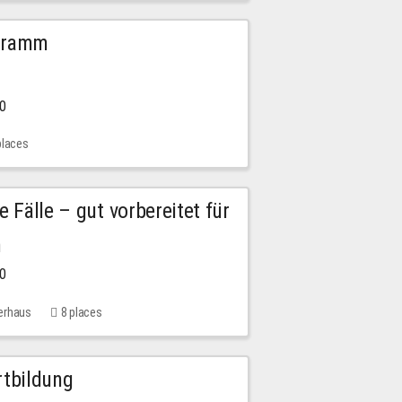
ogramm
00
places
e Fälle – gut vorbereitet für
n
00
erhaus
8 places
rtbildung