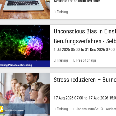
Available for an unlimited time
Training
Unconscious Bias in Eins
Berufungsverfahren - Selb
1 Jul 2026 06:00 to 31 Dec 2026 07:00
2026
Training
Free of charge
Stress reduzieren – Burn
17 Aug 2026 07:00 to 17 Aug 2026 15:
Training
Johannisstraße 13 – Audito