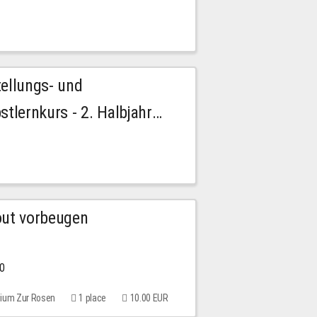
tellungs- und
stlernkurs - 2. Halbjahr
out vorbeugen
00
rium Zur Rosen
1 place
10.00 EUR