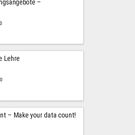
ngsangebote –
00
e Lehre
00
t – Make your data count!