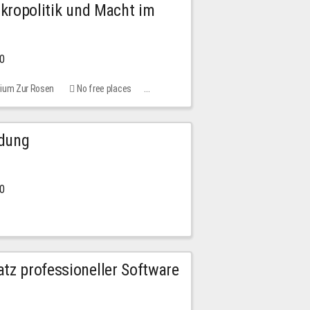
Mikropolitik und Macht im
00
rium Zur Rosen
No free places
ldung
30
tz professioneller Software