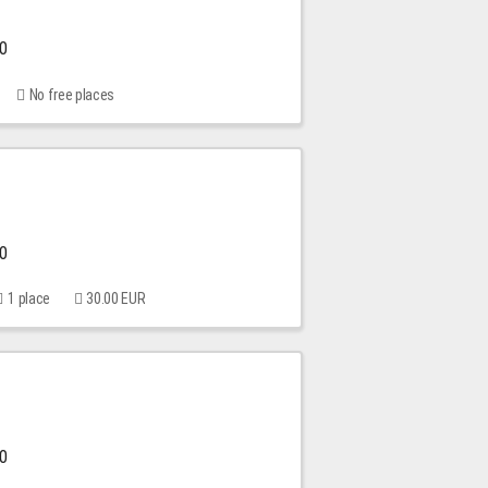
00
No free places
00
1 place
30.00 EUR
00