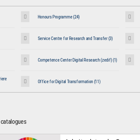
Honours Programme (24)
Service Centre for Research and Transfer (3)
Competence Center Digital Research (zedif) (1)
iere
Office for Digital Transformation (11)
l catalogues