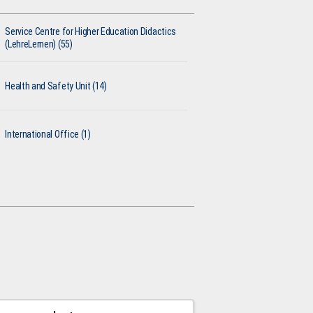
Service Centre for Higher Education Didactics
(LehreLernen) (55)
Health and Safety Unit (14)
International Office (1)