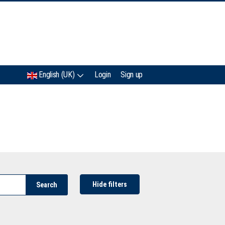
IMC
English (UK)
Login
Sign up
Hide filters
Search