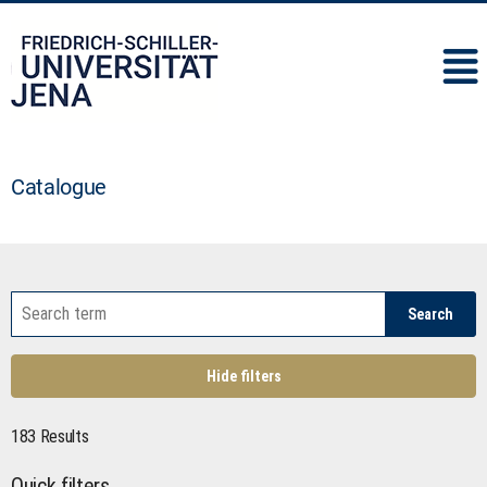
IMC
Catalogue
Search
Hide filters
183 Results
Quick filters