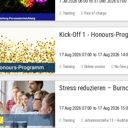
1 Jul 2026 06:00 to 31 Dec 2026 07:00
2026
Training
Free of charge
Kick-Off 1 - Honours-Pr
17 Aug 2026 07:00 to 17 Aug 2026 14:
Training
Online course
No free 
Stress reduzieren – Burn
17 Aug 2026 07:00 to 17 Aug 2026 15:
Training
Johannisstraße 13 – Audito