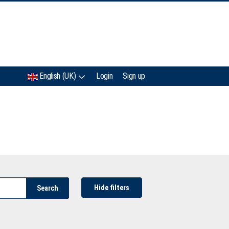
IMC
English (UK)
Login
Sign up
Hide filters
Search