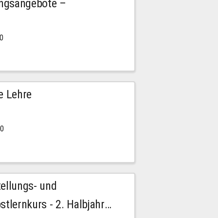
ngsangebote –
00
e Lehre
00
tellungs- und
stlernkurs - 2. Halbjahr