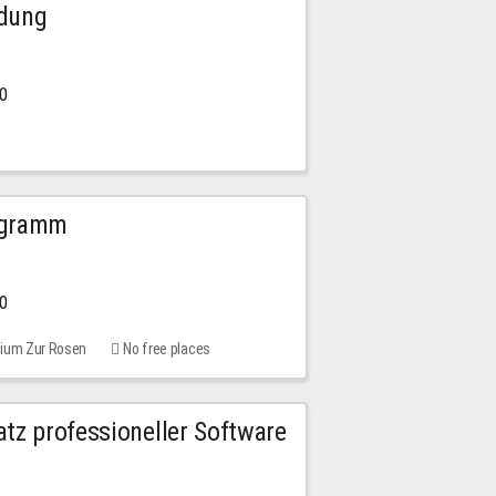
ldung
30
ogramm
00
rium Zur Rosen
No free places
tz professioneller Software