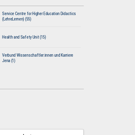
Service Centre for Higher Education Didactics
(LehreLernen) (55)
Health and Safety Unit (15)
Verbund Wissenschaftler:innen und Karriere
Jena (1)