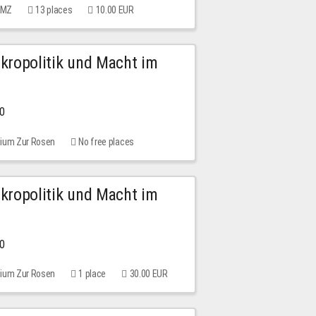
 MMZ
13 places
10.00 EUR
Mikropolitik und Macht im
00
rium Zur Rosen
No free places
Mikropolitik und Macht im
00
rium Zur Rosen
1 place
30.00 EUR