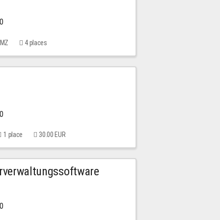
00
 MMZ
4 places
00
1 place
30.00 EUR
urverwaltungssoftware
00