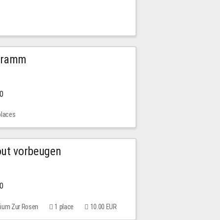
ogramm
00
places
out vorbeugen
00
rium Zur Rosen
1 place
10.00 EUR