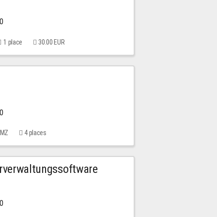
00
1 place
30.00 EUR
00
 MMZ
4 places
urverwaltungssoftware
00