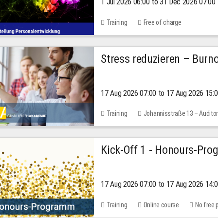
1 Jul 2026 06:00 to 31 Dec 2026 07:00
2026
Training
Free of charge
Stress reduzieren – Burn
17 Aug 2026 07:00 to 17 Aug 2026 15:
Training
Johannisstraße 13 – Audito
Kick-Off 1 - Honours-Pr
17 Aug 2026 07:00 to 17 Aug 2026 14:
Training
Online course
No free 