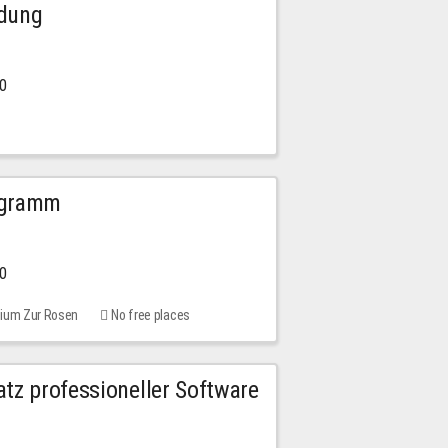
ldung
30
ogramm
00
rium Zur Rosen
No free places
tz professioneller Software