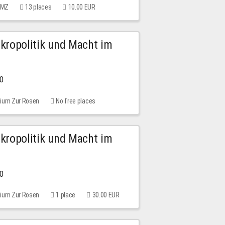
 MMZ
13 places
10.00 EUR
Mikropolitik und Macht im
00
rium Zur Rosen
No free places
Mikropolitik und Macht im
00
rium Zur Rosen
1 place
30.00 EUR