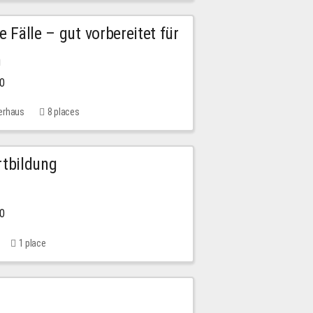
e Fälle – gut vorbereitet für
n
00
erhaus
8 places
rtbildung
00
1 place