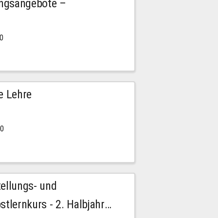
ngsangebote –
00
e Lehre
00
tellungs- und
stlernkurs - 2. Halbjahr