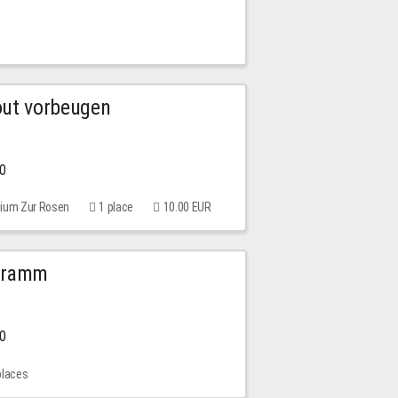
out vorbeugen
00
rium Zur Rosen
1 place
10.00 EUR
ogramm
00
places