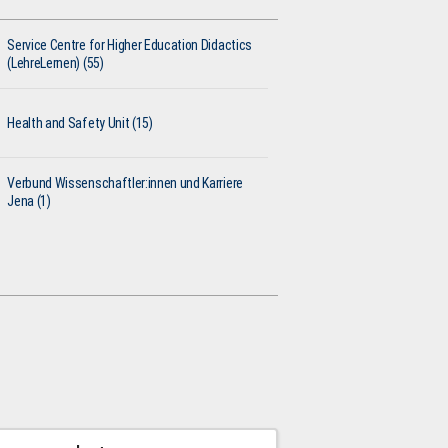
Service Centre for Higher Education Didactics
(LehreLernen) (55)
Health and Safety Unit (15)
Verbund Wissenschaftler:innen und Karriere
Jena (1)