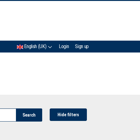
IMC
English (UK)
Login
Sign up
Hide filters
Search