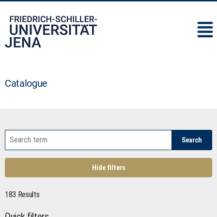
IMC
Catalogue
Search
Hide filters
183 Results
Quick filters