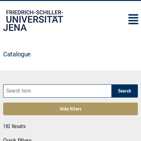
IMC
Catalogue
Search
Hide filters
182 Results
Quick filters