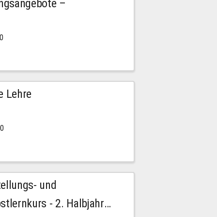
ngsangebote –
00
e Lehre
00
tellungs- und
stlernkurs - 2. Halbjahr