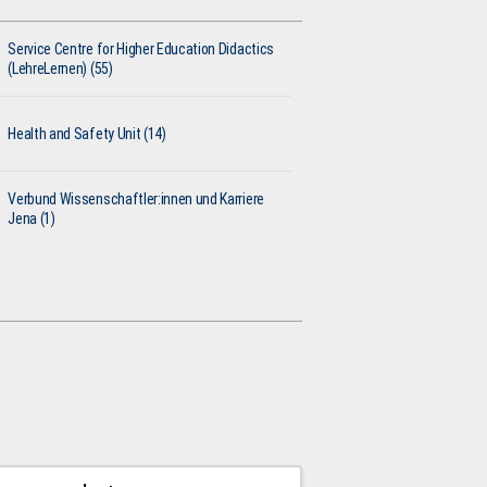
Service Centre for Higher Education Didactics
(LehreLernen) (55)
Health and Safety Unit (14)
Verbund Wissenschaftler:innen und Karriere
Jena (1)