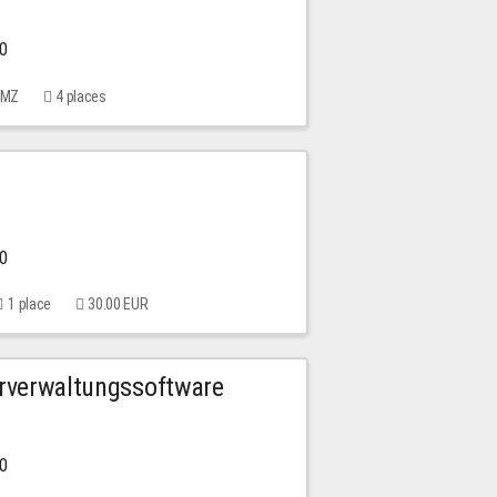
00
 MMZ
4 places
00
1 place
30.00 EUR
urverwaltungssoftware
00