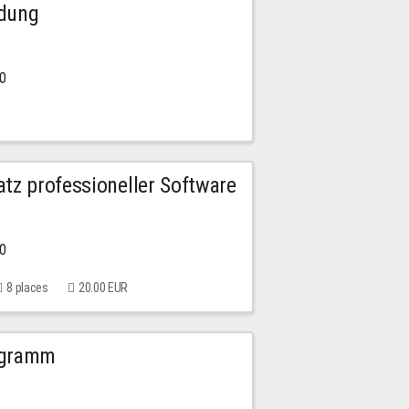
ldung
30
tz professioneller Software
00
8 places
20.00 EUR
ogramm