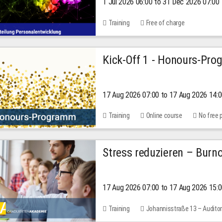
1 Jul 2026 06:00 to 31 Dec 2026 07:00
2026
Training
Free of charge
Kick-Off 1 - Honours-Pr
17 Aug 2026 07:00 to 17 Aug 2026 14:
Training
Online course
No free 
Stress reduzieren – Burn
17 Aug 2026 07:00 to 17 Aug 2026 15:
Training
Johannisstraße 13 – Audito