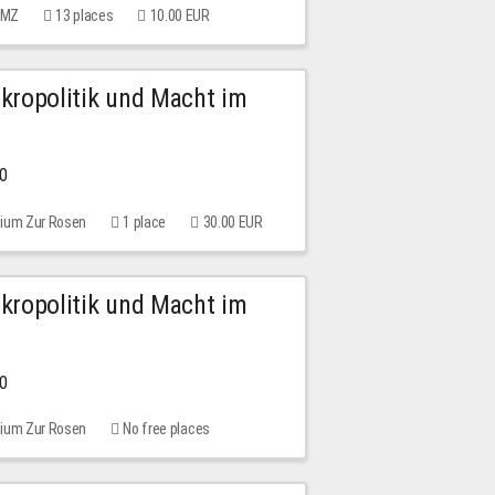
 MMZ
13 places
10.00 EUR
Mikropolitik und Macht im
00
rium Zur Rosen
1 place
30.00 EUR
Mikropolitik und Macht im
00
rium Zur Rosen
No free places