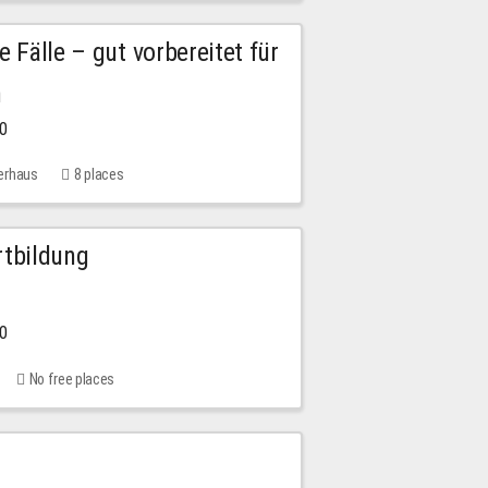
e Fälle – gut vorbereitet für
n
00
erhaus
8 places
rtbildung
00
No free places