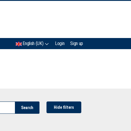
IMC
English (UK)
Login
Sign up
Hide filters
Search