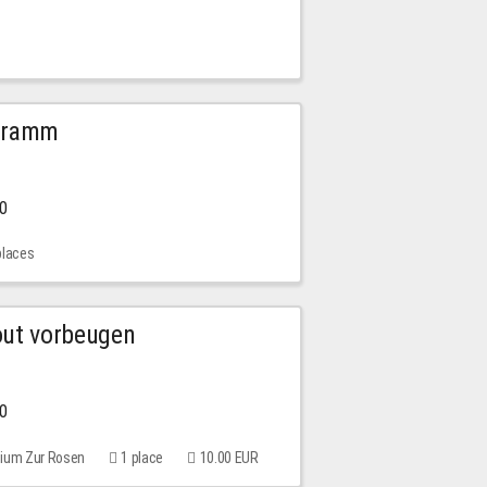
ogramm
00
places
out vorbeugen
00
rium Zur Rosen
1 place
10.00 EUR