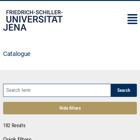
IMC
Catalogue
Search
Hide filters
182 Results
Quick filters