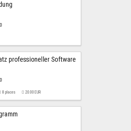
ldung
30
tz professioneller Software
00
8 places
20.00 EUR
ogramm