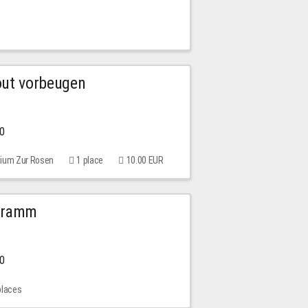
out vorbeugen
00
rium Zur Rosen
1 place
10.00 EUR
ogramm
00
places