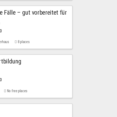
e Fälle – gut vorbereitet für
n
00
erhaus
8 places
rtbildung
00
No free places