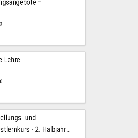
ngsangebote –
00
e Lehre
00
tellungs- und
stlernkurs - 2. Halbjahr