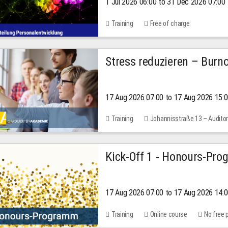
1 Jul 2026 06:00 to 31 Dec 2026 07:00
2026
Training
Free of charge
Stress reduzieren – Burn
17 Aug 2026 07:00 to 17 Aug 2026 15:
Training
Johannisstraße 13 – Audito
Kick-Off 1 - Honours-Pr
17 Aug 2026 07:00 to 17 Aug 2026 14:
Training
Online course
No free 