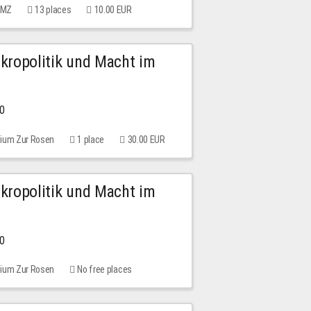
 MMZ
13 places
10.00 EUR
Mikropolitik und Macht im
00
rium Zur Rosen
1 place
30.00 EUR
Mikropolitik und Macht im
00
rium Zur Rosen
No free places