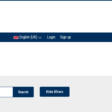
IMC
English (UK)
Login
Sign up
Hide filters
Search