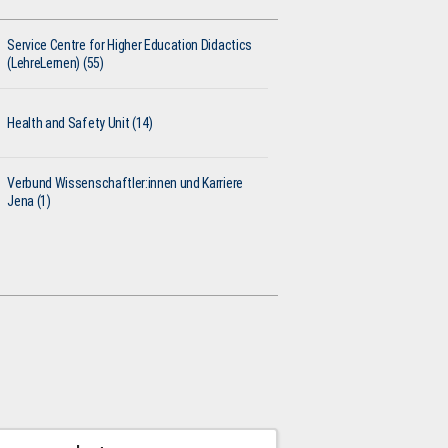
Service Centre for Higher Education Didactics
(LehreLernen) (55)
Health and Safety Unit (14)
Verbund Wissenschaftler:innen und Karriere
Jena (1)