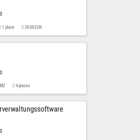
00
1 place
30.00 EUR
00
 MMZ
4 places
urverwaltungssoftware
00