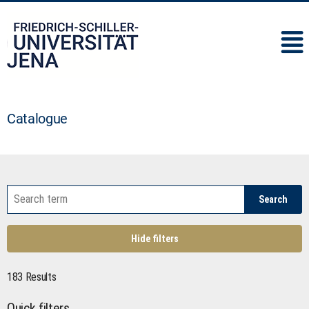
IMC
Catalogue
Search
Hide filters
183 Results
Quick filters