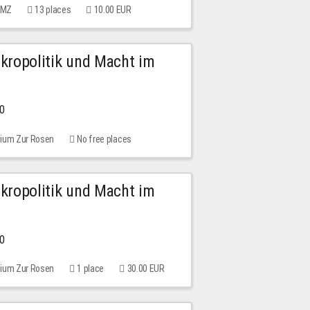
 MMZ
13 places
10.00 EUR
Mikropolitik und Macht im
00
rium Zur Rosen
No free places
Mikropolitik und Macht im
00
rium Zur Rosen
1 place
30.00 EUR