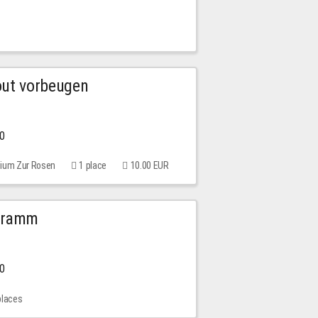
out vorbeugen
00
rium Zur Rosen
1 place
10.00 EUR
ogramm
00
places