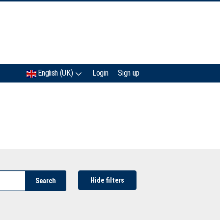
IMC
English (UK)
Login
Sign up
Hide filters
Search