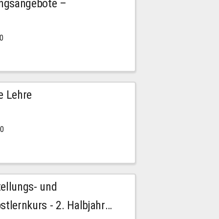
ngsangebote –
00
e Lehre
00
tellungs- und
stlernkurs - 2. Halbjahr