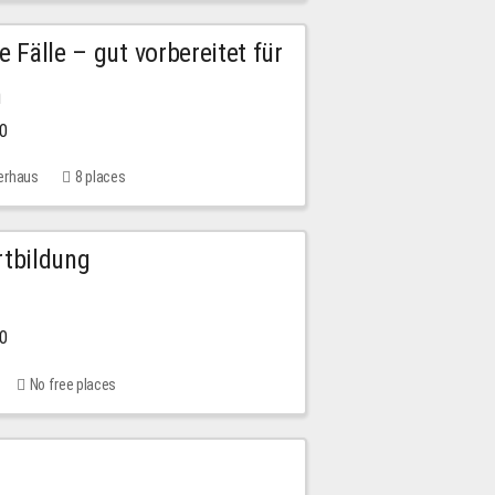
e Fälle – gut vorbereitet für
n
00
erhaus
8 places
rtbildung
00
No free places