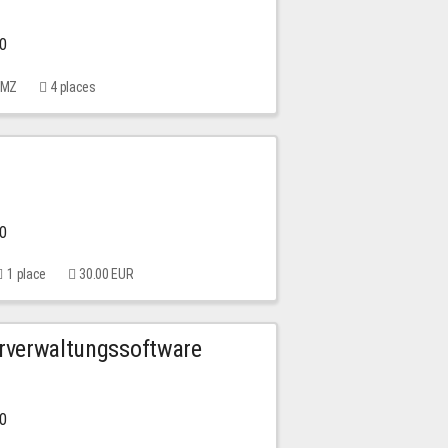
00
 MMZ
4 places
00
1 place
30.00 EUR
urverwaltungssoftware
00