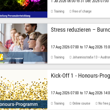
1 Jul 2026 06:00 to 31 Dec 2026 07:00
2026
Training
Free of charge
Stress reduzieren – Burn
17 Aug 2026 07:00 to 17 Aug 2026 15:
Training
Johannisstraße 13 – Audito
Kick-Off 1 - Honours-Pr
17 Aug 2026 07:00 to 17 Aug 2026 14:
Training
Online course
No free 