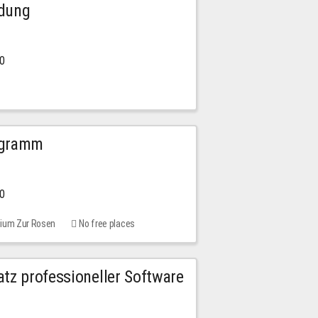
ldung
30
ogramm
00
rium Zur Rosen
No free places
tz professioneller Software