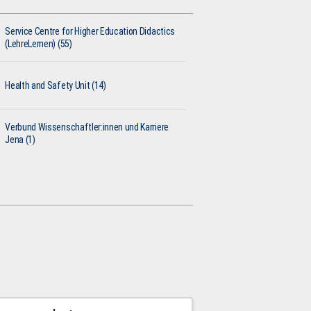
Service Centre for Higher Education Didactics
(LehreLernen) (55)
Health and Safety Unit (14)
Verbund Wissenschaftler:innen und Karriere
Jena (1)