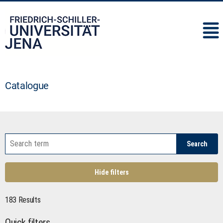
IMC
Catalogue
Search
Hide filters
183 Results
Quick filters