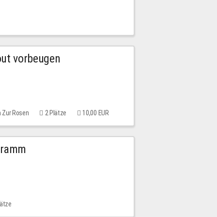
out vorbeugen
m Zur Rosen
2 Plätze
10,00 EUR
ogramm
lätze