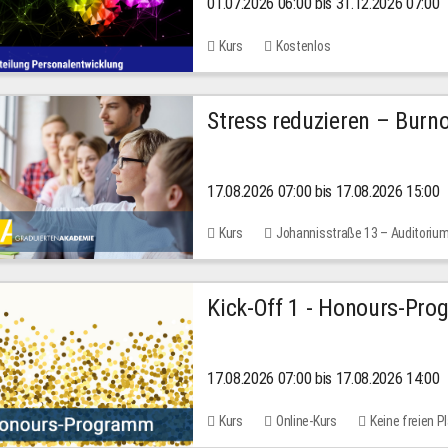
01.07.2026 06:00 bis 31.12.2026 07:00
2026
Kurs
Kostenlos
Stress reduzieren – Burn
17.08.2026 07:00 bis 17.08.2026 15:00
Kurs
Johannisstraße 13 – Auditoriu
Kick-Off 1 - Honours-Pr
17.08.2026 07:00 bis 17.08.2026 14:00
Kurs
Online-Kurs
Keine freien P