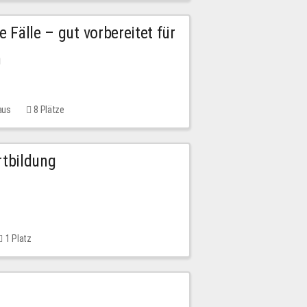
e Fälle – gut vorbereitet für
n
aus
8 Plätze
rtbildung
1 Platz