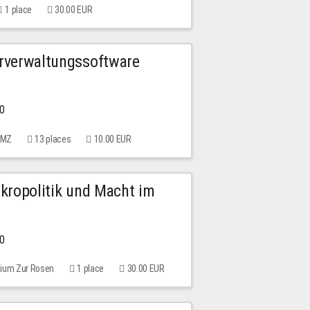
1 place
30.00 EUR
urverwaltungssoftware
00
 MMZ
13 places
10.00 EUR
Mikropolitik und Macht im
00
rium Zur Rosen
1 place
30.00 EUR