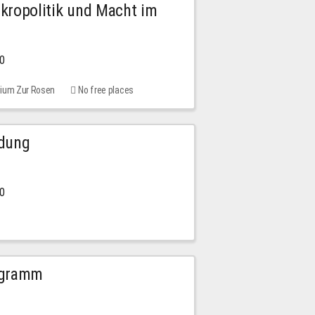
Mikropolitik und Macht im
00
rium Zur Rosen
No free places
ldung
30
ogramm