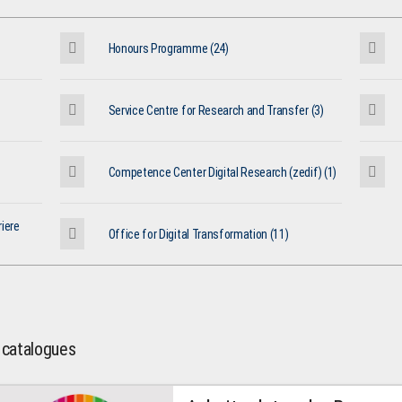
Honours Programme (24)
Service Centre for Research and Transfer (3)
Competence Center Digital Research (zedif) (1)
iere
Office for Digital Transformation (11)
l catalogues