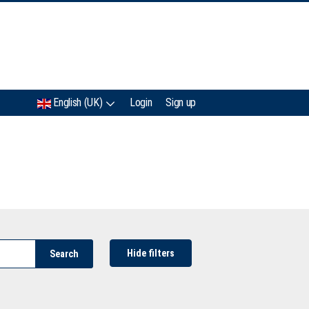
IMC
English (UK)
Login
Sign up
Hide filters
Search