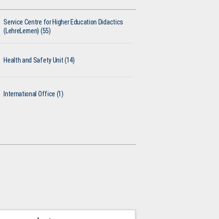
Service Centre for Higher Education Didactics
(LehreLernen) (55)
Health and Safety Unit (14)
International Office (1)