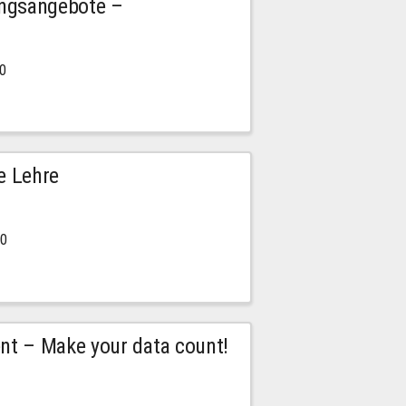
ngsangebote –
00
e Lehre
00
t – Make your data count!