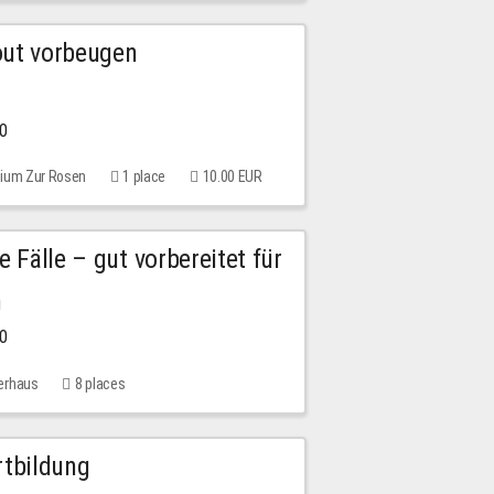
out vorbeugen
00
rium Zur Rosen
1 place
10.00 EUR
e Fälle – gut vorbereitet für
n
00
erhaus
8 places
rtbildung