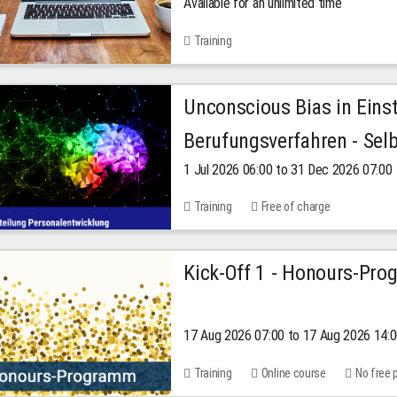
Available for an unlimited time
Training
Unconscious Bias in Eins
Berufungsverfahren - Selb
1 Jul 2026 06:00 to 31 Dec 2026 07:00
2026
Training
Free of charge
Kick-Off 1 - Honours-Pr
17 Aug 2026 07:00 to 17 Aug 2026 14:
Training
Online course
No free 