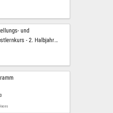
tellungs- und
stlernkurs - 2. Halbjahr
ogramm
00
places