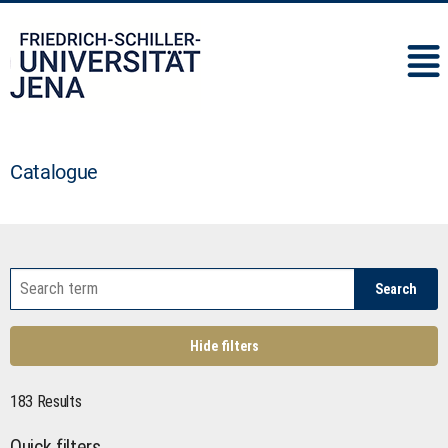
IMC
Catalogue
Search
Hide filters
183 Results
Quick filters