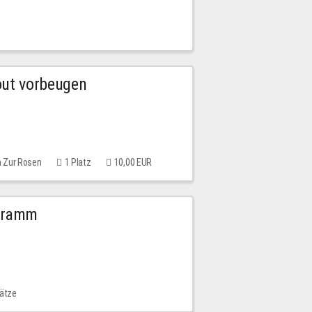
out vorbeugen
m Zur Rosen
1 Platz
10,00 EUR
ogramm
lätze