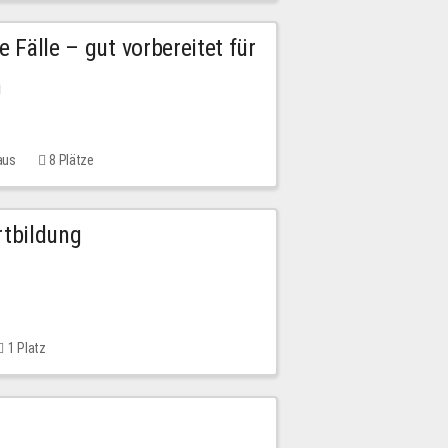
e Fälle – gut vorbereitet für
n
aus
8 Plätze
rtbildung
1 Platz