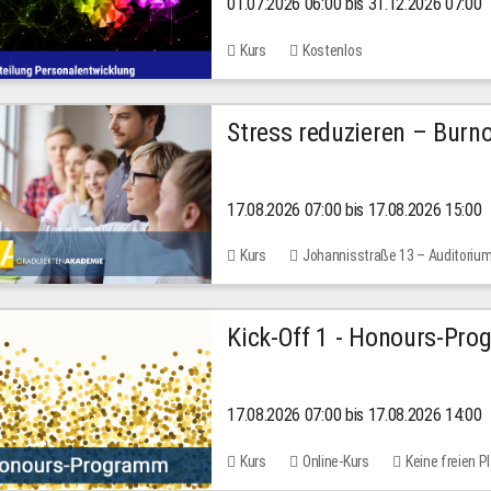
01.07.2026 06:00 bis 31.12.2026 07:00
2026
Kurs
Kostenlos
Stress reduzieren – Burn
17.08.2026 07:00 bis 17.08.2026 15:00
Kurs
Johannisstraße 13 – Auditoriu
Kick-Off 1 - Honours-Pr
17.08.2026 07:00 bis 17.08.2026 14:00
Kurs
Online-Kurs
Keine freien P