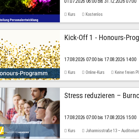
01.07.2026 06:00 bis 31.12.2026 07:00
2026
Kurs
Kostenlos
Kick-Off 1 - Honours-Pr
17.08.2026 07:00 bis 17.08.2026 14:00
Kurs
Online-Kurs
Keine freien P
Stress reduzieren – Burn
17.08.2026 07:00 bis 17.08.2026 15:00
Kurs
Johannisstraße 13 – Auditoriu