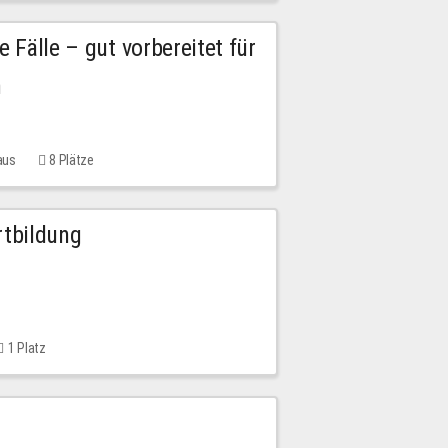
e Fälle – gut vorbereitet für
n
aus
8 Plätze
rtbildung
1 Platz