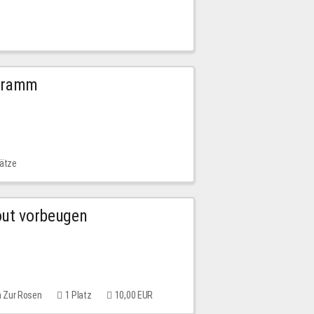
ogramm
lätze
out vorbeugen
m Zur Rosen
1 Platz
10,00 EUR