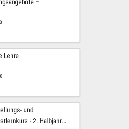
ngsangebote –
00
e Lehre
00
tellungs- und
stlernkurs - 2. Halbjahr