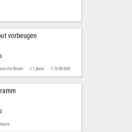
out vorbeugen
00
rium Zur Rosen
1 place
10.00 EUR
ogramm
00
places