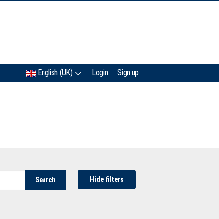
IMC
English (UK)
Login
Sign up
Hide filters
Search