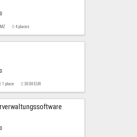
00
 MMZ
4 places
00
1 place
30.00 EUR
urverwaltungssoftware
00