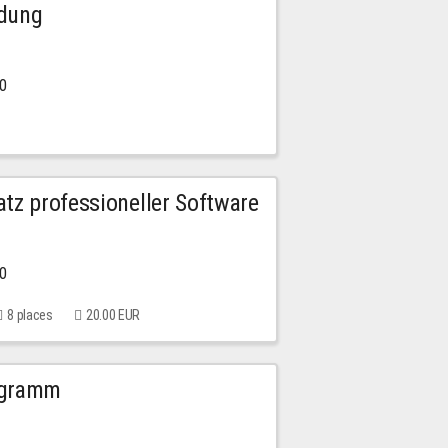
ldung
30
tz professioneller Software
00
8 places
20.00 EUR
ogramm