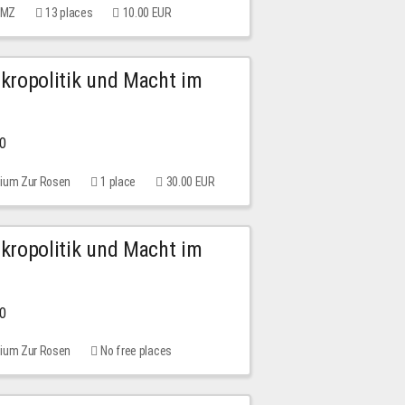
 MMZ
13 places
10.00 EUR
Mikropolitik und Macht im
00
rium Zur Rosen
1 place
30.00 EUR
Mikropolitik und Macht im
00
rium Zur Rosen
No free places