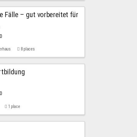
e Fälle – gut vorbereitet für
n
00
erhaus
8 places
rtbildung
00
1 place