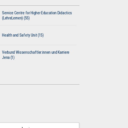
Service Centre for Higher Education Didactics
(LehreLernen) (55)
Health and Safety Unit (15)
Verbund Wissenschaftler:innen und Karriere
Jena (1)