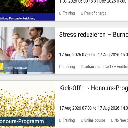
1 Jul 2026 06:00 to 31 Dec 2026 07:00
2026
Training
Free of charge
Stress reduzieren – Burn
17 Aug 2026 07:00 to 17 Aug 2026 15:
Training
Johannisstraße 13 – Audito
Kick-Off 1 - Honours-Pr
17 Aug 2026 07:00 to 17 Aug 2026 14:
Training
Online course
No free 