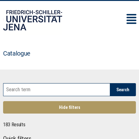
IMC
Catalogue
Search
Hide filters
183 Results
Quick filters