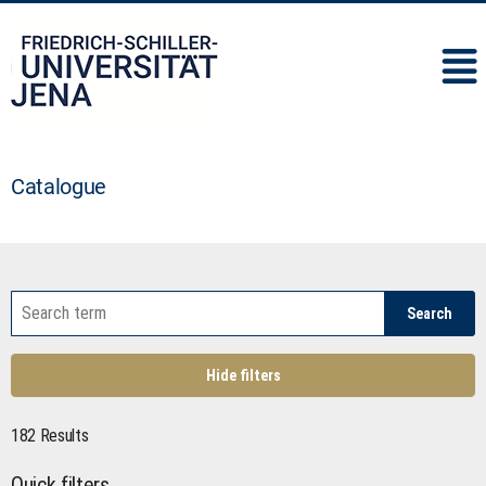
IMC
Catalogue
Search
Hide filters
182 Results
Quick filters