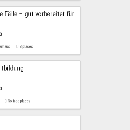
e Fälle – gut vorbereitet für
n
00
erhaus
8 places
rtbildung
00
No free places