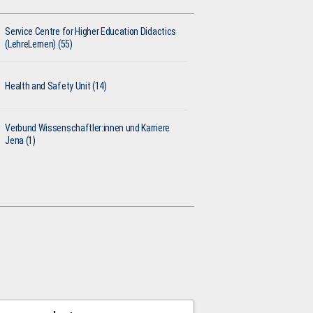
Service Centre for Higher Education Didactics
(LehreLernen) (55)
Health and Safety Unit (14)
Verbund Wissenschaftler:innen und Karriere
Jena (1)