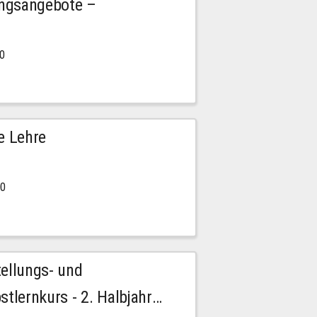
ngsangebote –
00
e Lehre
00
tellungs- und
stlernkurs - 2. Halbjahr