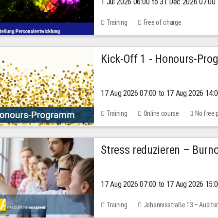
1 Jul 2026 06:00 to 31 Dec 2026 07:00
2026
Training
Free of charge
Kick-Off 1 - Honours-Pr
17 Aug 2026 07:00 to 17 Aug 2026 14:
Training
Online course
No free 
Stress reduzieren – Burn
17 Aug 2026 07:00 to 17 Aug 2026 15:
Training
Johannisstraße 13 – Audito