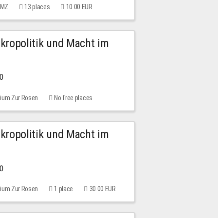
 MMZ
13 places
10.00 EUR
Mikropolitik und Macht im
00
rium Zur Rosen
No free places
Mikropolitik und Macht im
00
rium Zur Rosen
1 place
30.00 EUR