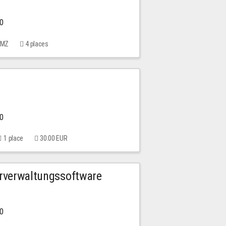
00
 MMZ
4 places
00
1 place
30.00 EUR
urverwaltungssoftware
00