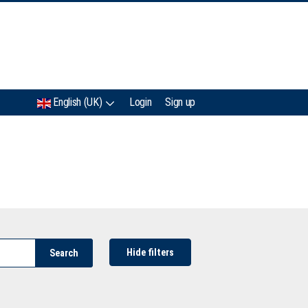
IMC
English (UK)
Login
Sign up
Hide filters
Search