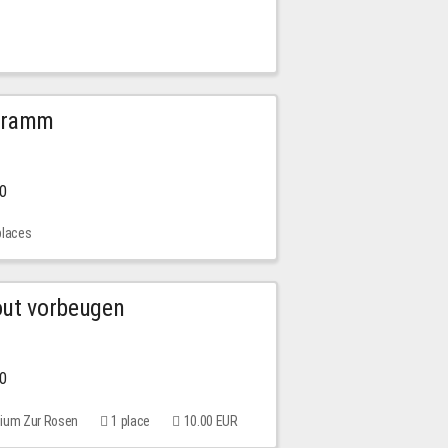
ogramm
00
places
out vorbeugen
00
rium Zur Rosen
1 place
10.00 EUR