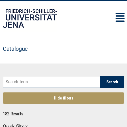
IMC
Catalogue
Search
Hide filters
182 Results
Quick filters