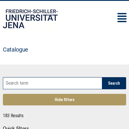
IMC
Catalogue
Search
Hide filters
183 Results
Quick filters